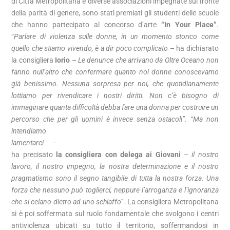
di Città Metropolitana e diverse associazioni impegnate sul fronte
della parità di genere, sono stati premiati gli studenti delle scuole
che hanno partecipato al concorso d’arte
“In Your Place”
.
“
Parlare di violenza sulle donne, in un momento storico come
quello che stiamo vivendo, è a dir poco complicato
– ha dichiarato
la consigliera
Iorio
–
Le denunce che arrivano da Oltre Oceano non
fanno null’altro che confermare quanto noi donne conoscevamo
già benissimo. Nessuna sorpresa per noi, che quotidianamente
lottiamo per rivendicare i nostri diritti. Non c’è bisogno di
immaginare quanta difficoltà debba fare una donna per costruire un
percorso che per gli uomini è invece senza ostacoli”.
“Ma non
intendiamo
lamentarci
–
ha precisato
la consigliera con delega ai Giovani
–
il nostro
lavoro, il nostro impegno, la nostra determinazione e il nostro
pragmatismo sono il segno tangibile di tutta la nostra forza. Una
forza che nessuno può toglierci, neppure l’arroganza e l’ignoranza
che si celano dietro ad uno schiaffo”
. La consigliera Metropolitana
si è poi soffermata sul ruolo fondamentale che svolgono i centri
antiviolenza ubicati su tutto il territorio, soffermandosi in