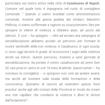
particolare sul centro attivo nella città di
Casalnuovo di Napoli
,
Comune nel quale Iorio è impegnata nel ruolo di consigliera
comunale:
“ Quando ci siamo insediati come amministrazione
comunale, insieme alla giunta guidata dal sindaco Massimo
Pelliccia, ci siamo soffermate a ragione su cosa potevamo fare per
spingere le vittime di violenza a chiedere aiuto, ad uscire dal
silenzio. E così
– ha spiegato –
oltre ad avviare una campagna di
sensibilizzazione abbiamo avviato un percorso per formare le
nostre ‘sentinelle’ della non violenza. A Casalnuovo, in ogni scuola,
ci sono oggi docenti in grado di riconoscere i segni della violenza
anche sui minori. Questo percorso, insieme a varie giornate di
sensibilizzazione, ha portato il centro casalnuovese ad avere ben
50 casi presi in carico in soli 18 mesi di attività. Questi numeri
– ha
concluso la consigliera –
ci spingono non solo ad andare avanti,
ma anche ad insistere sulla strada della formazione e della
conoscenza. Speriamo di riuscire ad estendere questa ‘best
practice’ anche agli altri comuni della Provincia in modo da creare
una rete capillare che condanni la violenza e liberi le donne
dall’isolamento”.