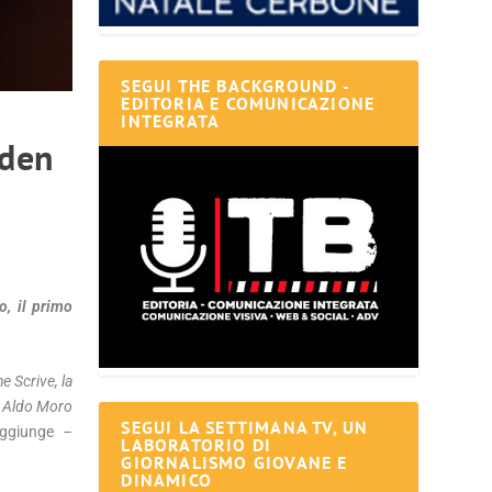
SEGUI THE BACKGROUND -
EDITORIA E COMUNICAZIONE
INTEGRATA
rden
o, il primo
e Scrive, la
. Aldo Moro
SEGUI LA SETTIMANA TV, UN
aggiunge –
LABORATORIO DI
GIORNALISMO GIOVANE E
DINAMICO