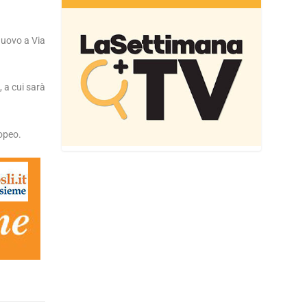
nuovo a Via
, a cui sarà
nopeo.