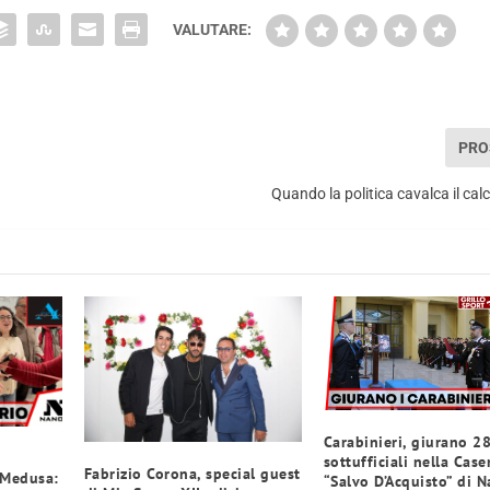
VALUTARE:
PRO
Quando la politica cavalca il calci
Carabinieri, giurano 2
sottufficiali nella Cas
Fabrizio Corona, special guest
 Medusa:
“Salvo D’Acquisto” di N