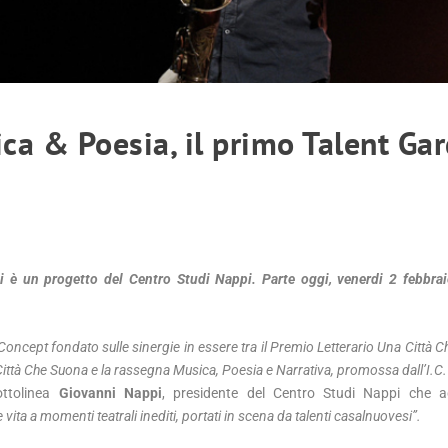
ca & Poesia, il primo Talent Ga
i è un progetto del Centro Studi Nappi. Parte oggi, venerdi 2 febbrai
ncept fondato sulle sinergie in essere tra il Premio Letterario Una Città Ch
ittà Che Suona e la rassegna
Musica, Poesia e Narrativa, promossa dall’I.C
tolinea
Giovanni Nappi
, presidente del Centro Studi Nappi che 
vita a momenti teatrali inediti, portati in scena da talenti casalnuovesi”.