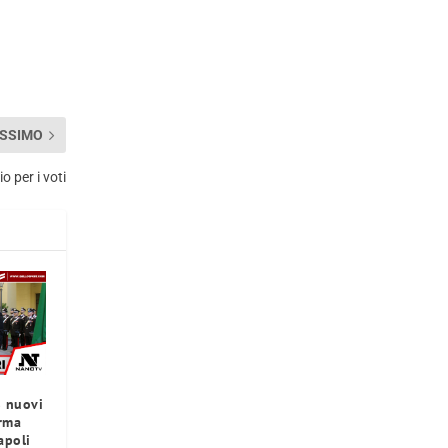
SSIMO
o per i voti
8 nuovi
erma
apoli