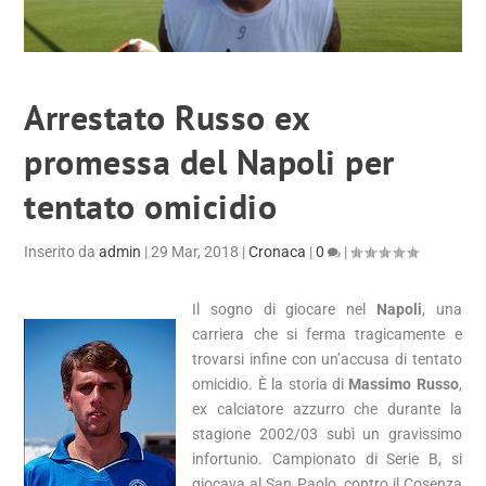
Arrestato Russo ex
promessa del Napoli per
tentato omicidio
Inserito da
admin
|
29 Mar, 2018
|
Cronaca
|
0
|
Il sogno di giocare nel
Napoli
, una
carriera che si ferma tragicamente e
trovarsi infine con un’accusa di tentato
omicidio. È la storia di
Massimo Russo
,
ex calciatore azzurro che durante la
stagione 2002/03 subì un gravissimo
infortunio. Campionato di Serie B, si
giocava al San Paolo, contro il Cosenza