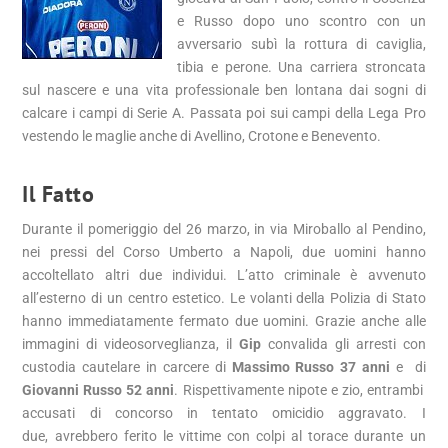
e Russo dopo uno scontro con un
avversario subì la rottura di caviglia,
tibia e perone. Una carriera stroncata
sul nascere e una vita professionale ben lontana dai sogni di
calcare i campi di Serie A. Passata poi sui campi della Lega Pro
vestendo le maglie anche di Avellino, Crotone e Benevento.
Il Fatto
Durante il pomeriggio del 26 marzo, in via Miroballo al Pendino,
nei pressi del Corso Umberto a Napoli, due uomini hanno
accoltellato altri due individui. L’atto criminale è avvenuto
all’esterno di un centro estetico. Le volanti della Polizia di Stato
hanno immediatamente fermato due uomini. Grazie anche alle
immagini di videosorveglianza, il
Gip
convalida gli arresti con
custodia cautelare in carcere di
Massimo Russo 37 anni
e di
Giovanni Russo 52 anni
. Rispettivamente nipote e zio, entrambi
accusati di concorso in tentato omicidio aggravato. I
due, avrebbero ferito le vittime con colpi al torace durante un