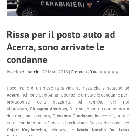
Rissa per il posto auto ad
Acerra, sono arrivate le
condanne
Inserito da
admin
|
22 Mag, 2018
|
Cronaca
|
0
|
Poco meno di un mese fa la violenta rissa che si scatenò ad
Acerra
, nel rione Sant’Anna. Oggi sono arrivate le condanne per i
protagonisti della gazzarra. Al termine del rito
abbreviato,
Giuseppe Amoruso
, 31 anni, è stato condannato a
due anni; sua cognata,
Giovanna Guadagno
, invece, 41, anni, è
stata condannata a 8 mesi di reclusione. Stessa decisione per
Gojart Kuylhanxhiu
, albanese, e
Maria Natalia De Jesus