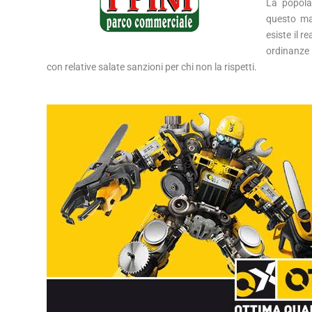
La popola
questo mal
esiste il r
ordinanze 
con relative salate sanzioni per chi non la rispetti.