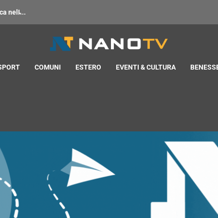
 nell̵...
 SPORT
COMUNI
ESTERO
EVENTI & CULTURA
BENESSE