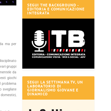
SEGUI THE BACKGROUND -
EDITORIA E COMUNICAZIONE
INTEGRATA
oda ma per
disciplinato
vari gruppi
amentele da
esti giochi
SEGUI LA SETTIMANA TV, UN
il problema
LABORATORIO DI
o svegliate
GIORNALISMO GIOVANE E
DINAMICO
domestici,