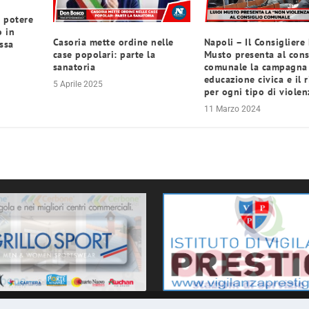
 potere
o in
Casoria mette ordine nelle
Napoli – Il Consigliere
ssa
case popolari: parte la
Musto presenta al cons
sanatoria
comunale la campagna
educazione civica e il 
5 Aprile 2025
per ogni tipo di violen
11 Marzo 2024