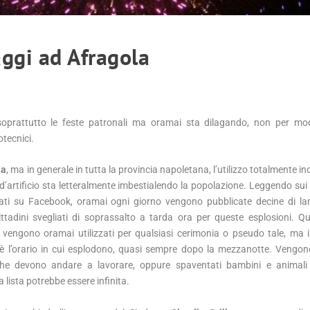
aggi ad Afragola
soprattutto le feste patronali ma oramai sta dilagando, non per m
otecnici.
la
, ma in generale in tutta la provincia napoletana, l’utilizzo totalmente in
 d’artificio sta letteralmente imbestialendo la popolazione. Leggendo sui 
 nati su Facebook, oramai ogni giorno vengono pubblicate decine di l
ittadini svegliati di soprassalto a tarda ora per queste esplosioni. Qu
i vengono oramai utilizzati per qualsiasi cerimonia o pseudo tale, ma 
 è l’orario in cui esplodono, quasi sempre dopo la mezzanotte. Vengon
he devono andare a lavorare, oppure spaventati bambini e animali 
 lista potrebbe essere infinita.