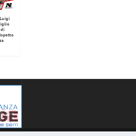
 Luigi
iglio
 di
rispetto
za