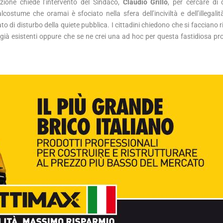
zione chiede l’intervento del Sindaco,
Claudio Grillo
, per cercare di d
costume che oramai è sfociato nella sfera dell’inciviltà e dell’illegalit
eato di disturbo della quiete pubblica. I cittadini chiedono che si facciano r
già esistenti oppure che se ne crei una ad hoc per questa fastidiosa pr