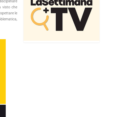
isciplinare
à visto che
ispettare le
oblematica,