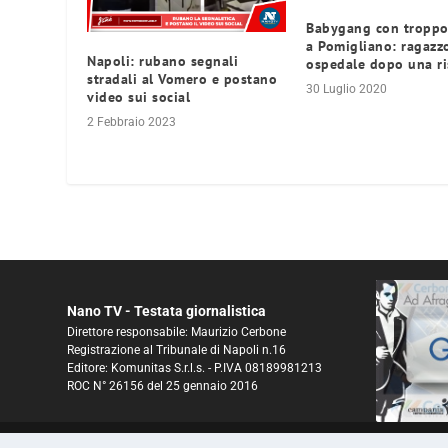
Babygang con troppo
a Pomigliano: ragazz
Napoli: rubano segnali
ospedale dopo una ri
stradali al Vomero e postano
30 Luglio 2020
video sui social
2 Febbraio 2023
Nano TV - Testata giornalistica
Direttore responsabile: Maurizio Cerbone
Registrazione al Tribunale di Napoli n.16
Editore: Komunitas S.r.l.s. - P.IVA 08189981213
ROC N° 26156 del 25 gennaio 2016
© 2025 NanoTV