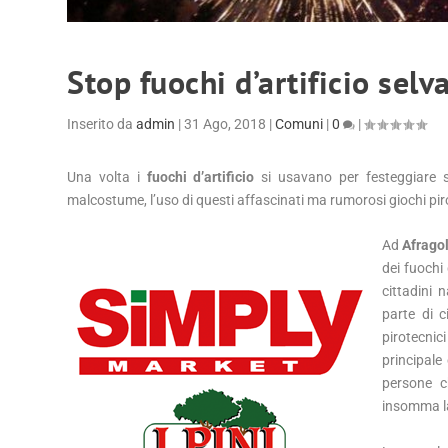
Stop fuochi d’artificio selv
Inserito da
admin
|
31 Ago, 2018
|
Comuni
|
0
|
Una volta i
fuochi d’artificio
si usavano per festeggiare 
malcostume, l’uso di questi affascinati ma rumorosi giochi pir
Ad
Afrago
dei fuochi
cittadini
parte di c
pirotecnic
principale
persone c
insomma la