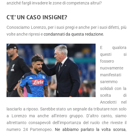
anziché fargli invadere le zone di competenza altrui?
C’E’ UN CASO INSIGNE?
Conosciamo Lorenzo, per i suoi pregi e anche per i suoi difetti, più
volte anche ripresi e
condannati da questa redazione.
E qualora
questi si
fossero
nuovamente
manifestati
saremmo
solidali con la
scelta di
Ancelotti nel
lasciarlo a riposo. Sarebbe stato un segnale da tributare non solo
a Lorenzo ma anche all’intero gruppo. D’altro canto, siamo
altrettanto consapevoli dell’importanza del ruolo che riveste il
numero 24 Partenopeo.
Ne abbiamo parlato la volta scorsa
,