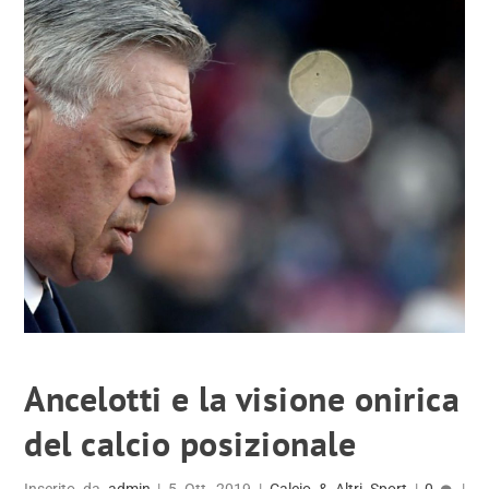
Ancelotti e la visione onirica
del calcio posizionale
Inserito da
admin
|
5 Ott, 2019
|
Calcio & Altri Sport
|
0
|