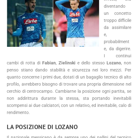
diventando
un concetto
troppo difficile
da assimilare
e,
probabilment
e, da digerire.
I continui
cambi di rotta di
Fabian
,
Zielinski
e dello stesso
Lozano
, non
penso stiano dando stabilità e sicurezza nei loro mezzi. Per
quanto concerne i primi due, dotati di un bagaglio tecnico di alto
profilo, avrebbero bisogno di trovare una propria dimensione nel
cerchio di centrocampo. Cambiarne la posizione ogni partita, se
non addirittura durante la stessa, sta portando inevitabili
scompensi ai due calciatori, con un relativo, ed inevitabile, calo di
rendimento.
LA POSIZIONE DI LOZANO
Il nazionale messicano è da sempre uno dei pallini del tecnico