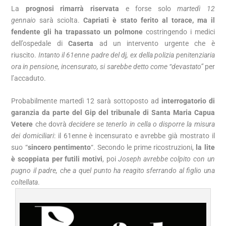
La
prognosi rimarrà riservata
e forse solo
martedì 12
gennaio
sarà sciolta.
Capriati è stato ferito al torace, ma il
fendente gli ha trapassato un polmone
costringendo i medici
dell’ospedale di
Caserta
ad un intervento urgente che è
riuscito.
Intanto il 61enne padre del dj, ex della polizia penitenziaria
ora in pensione, incensurato, si sarebbe detto come “devastato”
per
l’accaduto.
Probabilmente martedì 12 sarà sottoposto ad
interrogatorio di
garanzia da parte del Gip del tribunale di Santa Maria Capua
Vetere
che dovrà
decidere se tenerlo in cella o disporre la misura
dei domiciliari
: il 61enne è incensurato e avrebbe già mostrato il
suo “
sincero pentimento
“. Secondo le prime ricostruzioni,
la lite
è scoppiata per futili motivi
, poi
Joseph avrebbe colpito con un
pugno il padre, che a quel punto ha reagito sferrando al figlio una
coltellata
.