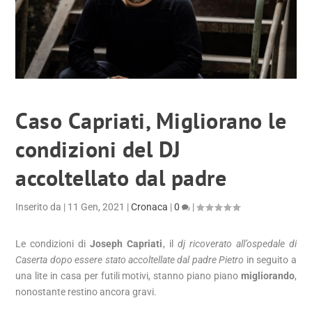
Caso Capriati, Migliorano le
condizioni del DJ
accoltellato dal padre
Inserito da
|
11 Gen, 2021
|
Cronaca
|
0
|
Le condizioni di
Joseph Capriati
, il
dj ricoverato all’ospedale di
Caserta dopo essere stato accoltellate dal padre Pietro
in seguito a
una lite in casa per futili motivi, stanno piano piano
migliorando
,
nonostante restino ancora gravi.