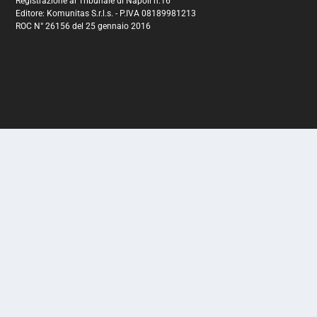
Registrazione al Tribunale di Napoli n.16
Editore: Komunitas S.r.l.s. - P.IVA 08189981213
ROC N° 26156 del 25 gennaio 2016