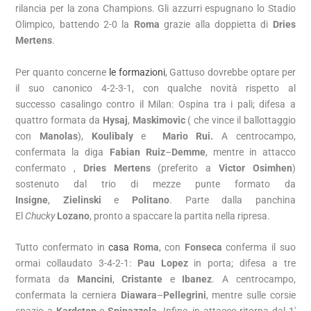
rilancia per la zona Champions. Gli azzurri espugnano lo Stadio
Olimpico, battendo 2-0 la
Roma
grazie alla doppietta di
Dries
Mertens
.
Per quanto concerne
le formazioni
,
Gattuso
dovrebbe optare per
il suo canonico 4-2-3-1, con qualche novità rispetto al
successo casalingo contro il Milan:
Ospina
tra i pali; difesa a
quattro formata da
Hysaj
,
Maskimovic
( che vince il ballottaggio
con
Manolas
),
Koulibaly
e
Mario Rui.
A centrocampo,
confermata la diga
Fabian Ruiz
–
Demme
, mentre in attacco
confermato ,
Dries Mertens
(preferito a
Victor Osimhen
)
sostenuto dal trio di mezze punte formato da
Insigne
,
Zielinski
e
Politano
. Parte dalla panchina
El
Chucky
Lozano
, pronto a spaccare la partita nella ripresa.
Tutto confermato in
casa
Roma
, con
Fonseca
conferma il suo
ormai collaudato 3-4-2-1:
Pau Lopez
in porta; difesa a tre
formata da
Mancini
,
Cristante
e
Ibanez
. A centrocampo,
confermata la cerniera
Diawara
–
Pellegrini
, mentre sulle corsie