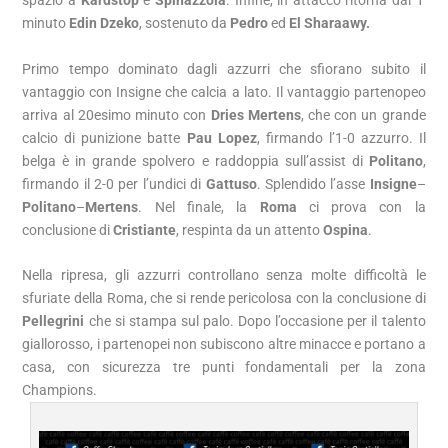
spazio a
Kardstop
e
Spinazzola
. Infine, in attacco ritorna dal 1′
minuto
Edin Dzeko
, sostenuto da
Pedro
ed
El Sharaawy.
Primo tempo dominato dagli azzurri che sfiorano subito il
vantaggio con Insigne che calcia a lato. Il vantaggio partenopeo
arriva al 20esimo minuto con
Dries Mertens
, che con un grande
calcio di punizione batte
Pau Lopez
, firmando l’1-0 azzurro. Il
belga è in grande spolvero e raddoppia sull’assist di
Politano
,
firmando il 2-0 per l’undici di
Gattuso
. Splendido l’asse
Insigne
–
Politano
–
Mertens
. Nel finale, la
Roma
ci prova con la
conclusione di
Cristiante
, respinta da un attento
Ospina
.
Nella ripresa, gli azzurri controllano senza molte difficoltà le
sfuriate della Roma, che si rende pericolosa con la conclusione di
Pellegrini
che si stampa sul palo. Dopo l’occasione per il talento
giallorosso, i partenopei non subiscono altre minacce e portano a
casa, con sicurezza tre punti fondamentali per la zona
Champions.