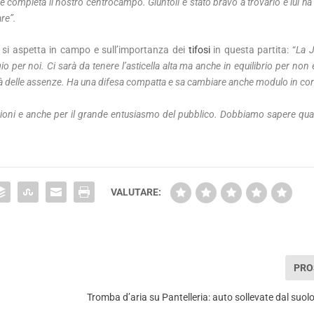
e completa il nostro centrocampo. Giuntoli è stato bravo a trovarlo e lui h
are”.
si aspetta in campo e sull’importanza dei
tifosi
in questa partita: “
La 
 per noi. Ci sarà da tenere l’asticella alta ma anche in equilibrio per non
là delle assenze. Ha una difesa compatta e sa cambiare anche modulo in co
ioni e anche per il grande entusiasmo del pubblico. Dobbiamo sapere quan
VALUTARE:
PRO
Tromba d’aria su Pantelleria: auto sollevate dal suol