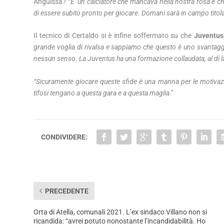
Anguissa? “
E’ un calciatore che mancava nella nostra rosa e ch
di essere subito pronto per giocare. Domani sarà in campo titol
Il tecnico di Certaldo si è infine soffermato su che
Juventus
grande voglia di rivalsa e sappiamo che questo è uno svantaggio
nessun senso. La Juventus ha una formazione collaudata, al di 
“Sicuramente giocare queste sfide è una manna per le motivaz
tifosi tengano a questa gara e a questa maglia
.”
CONDIVIDERE:
PRECEDENTE
Orta di Atella, comunali 2021. L’ex sindaco Villano non si
ricandida: “avrei potuto nonostante l’incandidabilità. Ho