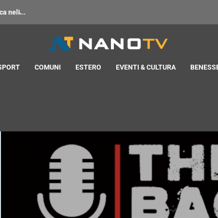
 nell̵...
 SPORT
COMUNI
ESTERO
EVENTI & CULTURA
BENESSE