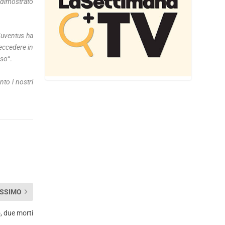
a dimostrato
Juventus ha
 eccedere in
rso
“.
to i nostri
SSIMO
o, due morti