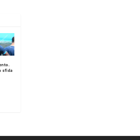
ento.
a sfida