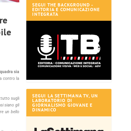
SEGUI THE BACKGROUND -
EDITORIA E COMUNICAZIONE
INTEGRATA
re
ile
squadra sia
 contro la
SEGUI LA SETTIMANA TV, UN
tutto sugli
LABORATORIO DI
GIORNALISMO GIOVANE E
i siano gli
DINAMICO
re un bello