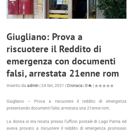
Giugliano: Prova a
riscuotere il Reddito di
emergenza con documenti
falsi, arrestata 21enne rom
Inserito da
admin
|
24 Set, 2021
|
Cronaca
|
0
|
Giugliano – Prova a riscuotere il reddito di emergenza
presentando documenti falsi; arrestata una 21enne rom.
La donna si era recata presso l’ufficio postale di Lago Patria ed
aveva provato a riscuotere il reddito di emergenza promosso