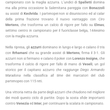
campionato con la maglia azzurra. L’undici di
Spalletti
domina
ma alla prima occasione la Salernitana pareggia con
Bonazzoli
su assist di
Kechrida
. I partenopei non si disuniscono ed al calar
della prima frazione trovano il nuovo vantaggio con
Ciro
Mertens
, che trasforma un calcio di rigore per fallo su
Elmas
;
settimo centro in campionato per il fuoriclasse belga, 144esimo
con la maglia azzurra.
Nella ripresa, gli
azzurri
dominano in lungo e largo e calano il tris
con
Rrhamani
che su grande assist di
Mertens
, firma il 3-1. Gli
azzurri non si fermano e calano il poker con
Lorenzo Insigne,
che
trasforma il calcio di rigore per fallo di mano di
Veseli
; un gol
storico per il capitano azzurro che raggiunge
Diego Armando
Maradona
nella classifica
all time
dei marcatori del club
partenopeo con 115 reti.
Una vittoria netta da parte degli azzurri che chiudono nel migliore
dei modi questo ciclo di partite. Dopo la sosta sfide importanti
contro
Venezia
ed
Inter
, per continuare la scalata in campionato.