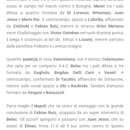
sceso in campo nel match contro il Bologna:
Meret
tra i pali;
difesa a quattro formata da
Di Lorenzo
,
Rrhamani
,
Juan
Jesus
e
Mario Rui
. A centrocampo, spazio a
Lobotka,
affiancato
da
Zielinski
e
Fabian Ruiz,
mentre in attacco
Dries Mertens
vince il ballottaggio con
Victor Osimhen
nel ruolo di prima punta;
il belga è sostenuto ai lati da
Elmas
e
Lozano
, mentre partono
dalla panchina Politano e Lorenzo Insigne.
Qualche
assenza
in casa
Salernitana
, con il tecnico
Colantuono
che opta per un compatto 4-4-2:
Belec
tra i pali; difesa a tre
formata da
Gagliolo
,
Bogdan
,
Delli Carri
e
Veseli
. A
centrocampo, confermato
Di Tacchio
, affiancato da Schiavone,
mentre sulle corsie spazio a
Obi
e
Kechrida
. Tandem d’attacco
formato da
Vergani
e
Bonazzoli
.
Parte meglio il
Napoli
che va vicino al vantaggio con la grande
conclusione di
Fabian Ruiz,
stoppata da un super intervento di
Belec
. Gli azzurri spingono e passano con
Juan Jesus
, che su
assist di
Elmas
, firma l’1-0 ed il suo primo centro in questo