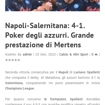
Napoli-Salernitana: 4-1.
Poker degli azzurri. Grande
prestazione di Mertens
Inserito da
admin
|
23 Gen, 2022
|
Calcio & Altri Sport
|
0
|
Seconda vittoria consecutiva per il
Napoli
di
Luciano Spalletti
che conquista il derby. Al
Maradona
, gli azzurri battono 4-1 la
Salernitana
, conquistando tre punti pesantissimi in ottica
Champions League
.
Per quanto concerne
le formazioni
,
Spalletti
dovrebbe
confermare il suo 4-3-3 con qualche modifica rispetto all’undici