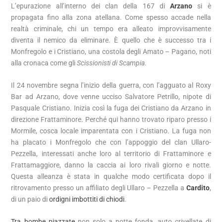
L’epurazione all’interno dei clan della 167 di
Arzano
si è
propagata fino alla zona atellana. Come spesso accade nella
realtà criminale, chi un tempo era alleato improvvisamente
diventa il nemico da eliminare. È quello che è successo tra i
Monfregolo e i Cristiano, una costola degli Amato – Pagano, noti
alla cronaca come gli
Scissionisti di Scampia
.
Il 24 novembre segna l’inizio della guerra, con l’agguato al Roxy
Bar ad Arzano, dove venne ucciso Salvatore Petrillo, nipote di
Pasquale Cristiano. Inizia così la fuga dei Cristiano da Arzano in
direzione Frattaminore. Perché qui hanno trovato riparo presso i
Mormile, cosca locale imparentata con i Cristiano. La fuga non
ha placato i Monfregolo che con l’appoggio del clan Ullaro-
Pezzella, interessati anche loro al territorio di Frattaminore e
Frattamaggiore, danno la caccia ai loro rivali giorno e notte.
Questa alleanza è stata in qualche modo certificata dopo il
ritrovamento presso un affiliato degli Ullaro – Pezzella a
Cardito
,
di un paio di
ordigni imbottiti di chiodi
.
Tra bombe piazzate
non solo a notte fonda, auto crivellate di