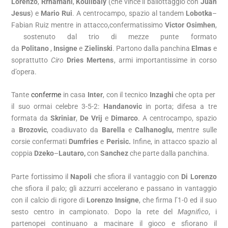
Lorenzo
,
Rrhamani
,
Koulibaly
(che vince il ballottaggio con
Juan
Jesus
) e
Mario Rui
. A centrocampo, spazio al tandem
Lobotka
–
Fabian Ruiz
mentre in attacco,confermatissimo
Victor Osimhen
,
sostenuto dal trio di mezze punte formato
da
Politano
,
Insigne
e
Zielinski
. Partono dalla panchina
Elmas
e
soprattutto
Ciro
Dries Mertens
, armi importantissime in corso
d’opera.
Tante
conferme
in casa
Inter
, con il tecnico
Inzaghi
che opta per
il suo ormai celebre 3-5-2:
Handanovic
in porta; difesa a tre
formata da
Skriniar
,
De Vrij
e
Dimarco
. A centrocampo, spazio
a
Brozovic
, coadiuvato da
Barella
e
Calhanoglu,
mentre sulle
corsie confermati
Dumfries
e
Perisic.
Infine, in attacco spazio al
coppia
Dzeko
–
Lautaro,
con
Sanchez
che parte dalla panchina.
Parte fortissimo il
Napoli
che sfiora il vantaggio con
Di Lorenzo
che sfiora il palo; gli azzurri accelerano e passano in vantaggio
con il calcio di rigore di
Lorenzo Insigne
, che firma l’1-0 ed il suo
sesto centro in campionato. Dopo la rete del
Magnifico
, i
partenopei continuano a macinare il gioco e sfiorano il