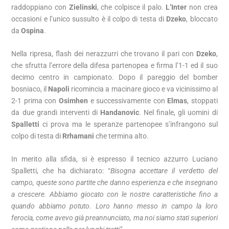
raddoppiano con
Zielinski
, che colpisce il palo.
L’Inter
non crea
occasioni e l’unico sussulto è il colpo di testa di
Dzeko
, bloccato
da
Ospina
.
Nella ripresa, flash dei nerazzurri che trovano il pari con
Dzeko
,
che sfrutta l’errore della difesa partenopea e firma l’1-1 ed il suo
decimo centro in campionato. Dopo il pareggio del bomber
bosniaco, il
Napoli
ricomincia a macinare gioco e va vicinissimo al
2-1 prima con
Osimhen
e successivamente con
Elmas
, stoppati
da due grandi interventi di
Handanovic
. Nel finale, gli uomini di
Spalletti
ci prova ma le speranze partenopee s’infrangono sul
colpo di testa di
Rrhamani
che termina alto.
In merito alla sfida, si è espresso il tecnico azzurro Luciano
Spalletti, che ha dichiarato: “
Bisogna accettare il verdetto del
campo, queste sono partite che danno esperienza e che insegnano
a crescere. Abbiamo giocato con le nostre caratteristiche fino a
quando abbiamo potuto.
Loro hanno messo in campo la loro
ferocia, come avevo già preannunciato, ma noi siamo stati superiori