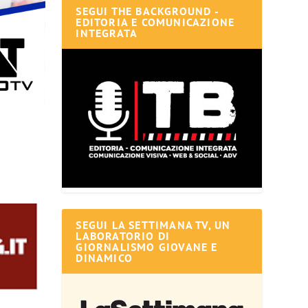
SEGUI THE BACKGROUND -
EDITORIA E COMUNICAZIONE
INTEGRATA
SEGUI LA SETTIMANA TV, UN
LABORATORIO DI
GIORNALISMO GIOVANE E
DINAMICO