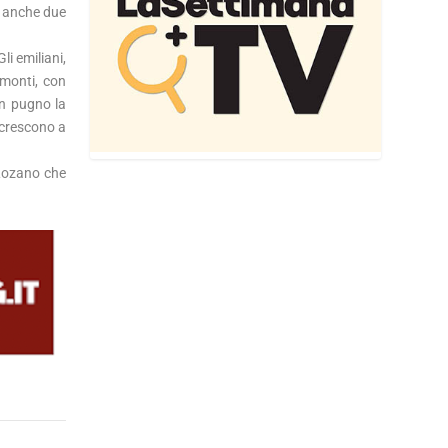
 e anche due
li emiliani,
amonti, con
in pugno la
o crescono a
 Lozano che