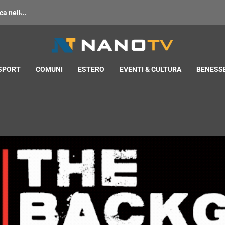
 nell̵...
 SPORT
COMUNI
ESTERO
EVENTI & CULTURA
BENESSE