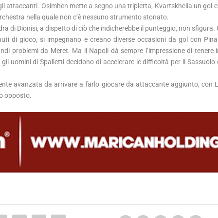
degli attaccanti. Osimhen mette a segno una tripletta, Kvartskhelia un gol
orchestra nella quale non c’è nessuno strumento stonato.
dra di Dionisi, a dispetto di ciò che indicherebbe il punteggio, non sfigura. G
inuti di gioco, si impegnano e creano diverse occasioni da gol con Pin
andi problemi da Meret. Ma il Napoli dà sempre l’impressione di tenere 
li uomini di Spalletti decidono di accelerare le difficoltà per il Sassuol
lmente avanzata da arrivare a farlo giocare da attaccante aggiunto, con
to opposto.