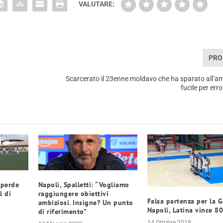
VALUTARE:
PRO
Scarcerato il 23enne moldavo che ha sparato all’a
fucile per err
 perde
Napoli, Spalletti: “Vogliamo
l di
raggiungere obiettivi
Falsa partenza per la G
ambiziosi. Insigne? Un punto
Napoli, Latina vince 8
di riferimento”
14 Ottobre 2019