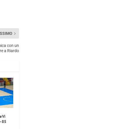
SSIMO
mica con un
ore a Riardo
eVi
0-85