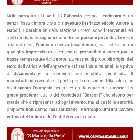
Nella
notte
tra l’
11 ed il 12 Febbraio
scorso, il
cadavere
di un
senza fissa dimora
é stato
rinvenuto in Piazza Nicola Amore a
Napoli
. I
Carabinieri
della stazione Loreto, sono
intervenuti
ieri
mattina dopo la
segnalazione
di una
persona priva di vita
e si è
appurato che,
l’uomo
un
senza fissa dimora
, era disteso su
un
giaciglio improvvisato
e con
molta probabilità è morto per le
basse temperature
della
notte
. La vittima, di probabili
origini del
Nord dell’Africa
e dell’apparente
età tra i 30 e 40 anni,
era
privo
di
documenti
ed al momento non è stato identificato. Il
magistrato
intervenuto sul posto per la rimozione della salma, ne
ha
disposto l’autopsia
per accertare le
cause
della
morte
. Un
grave problema
quello dei
cosiddetti “Barboni”
che
vivono per
strada
che si
ripresenta
ad
ogni Inverno
, ma
al quale
le
autorità
preposte
non danno mai soluzione
.
Purtroppo un’altra povera
vittima del freddo e dell’indifferenza di molti.