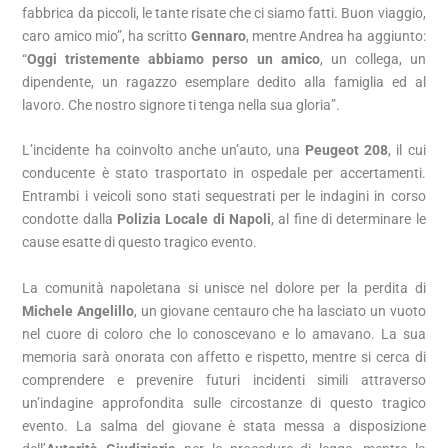
fabbrica da piccoli, le tante risate che ci siamo fatti. Buon viaggio,
caro amico mio”, ha scritto
Gennaro
, mentre Andrea ha aggiunto:
“
Oggi tristemente abbiamo perso un amico
, un collega, un
dipendente, un ragazzo esemplare dedito alla famiglia ed al
lavoro. Che nostro signore ti tenga nella sua gloria”.
L’incidente ha coinvolto anche un’auto, una
Peugeot 208
, il cui
conducente è stato trasportato in ospedale per accertamenti.
Entrambi i veicoli sono stati sequestrati per le indagini in corso
condotte dalla
Polizia Locale di Napoli
, al fine di determinare le
cause esatte di questo tragico evento.
La comunità napoletana si unisce nel dolore per la perdita di
Michele Angelillo
, un giovane centauro che ha lasciato un vuoto
nel cuore di coloro che lo conoscevano e lo amavano. La sua
memoria sarà onorata con affetto e rispetto, mentre si cerca di
comprendere e prevenire futuri incidenti simili attraverso
un’indagine approfondita sulle circostanze di questo tragico
evento. La salma del giovane è stata messa a disposizione