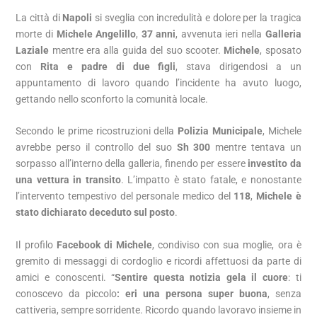
La città di
Napoli
si sveglia con incredulità e dolore per la tragica
morte di
Michele Angelillo
,
37 anni
, avvenuta ieri nella
Galleria
Laziale
mentre era alla guida del suo scooter.
Michele
, sposato
con
Rita e padre di due figli
, stava dirigendosi a un
appuntamento di lavoro quando l’incidente ha avuto luogo,
gettando nello sconforto la comunità locale.
Secondo le prime ricostruzioni della
Polizia Municipale
, Michele
avrebbe perso il controllo del suo
Sh 300
mentre tentava un
sorpasso all’interno della galleria, finendo per essere
investito da
una vettura in transito
. L’impatto è stato fatale, e nonostante
l’intervento tempestivo del personale medico del
118
,
Michele è
stato dichiarato deceduto sul posto
.
Il profilo
Facebook di Michele
, condiviso con sua moglie, ora è
gremito di messaggi di cordoglio e ricordi affettuosi da parte di
amici e conoscenti. “
Sentire questa notizia gela il cuore
: ti
conoscevo da piccolo
: eri una persona super buona
, senza
cattiveria, sempre sorridente. Ricordo quando lavoravo insieme in