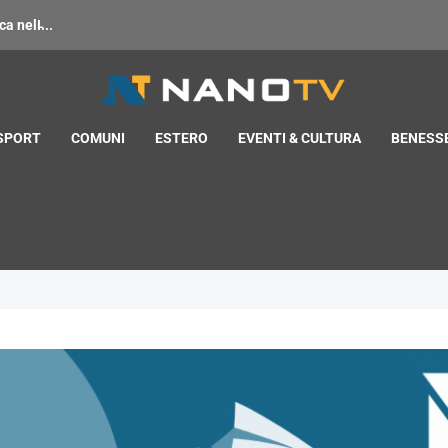
 nell̵...
 SPORT
COMUNI
ESTERO
EVENTI & CULTURA
BENESSE