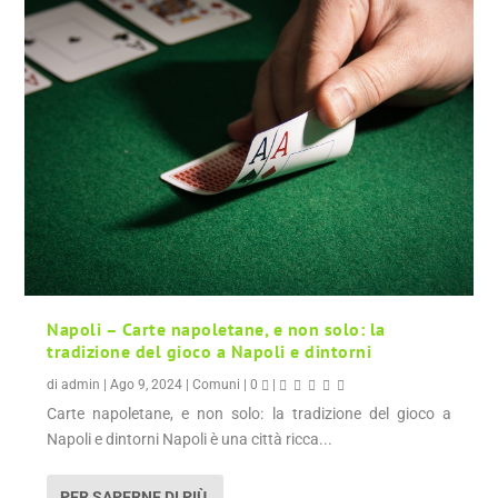
Napoli – Carte napoletane, e non solo: la
tradizione del gioco a Napoli e dintorni
di
admin
|
Ago 9, 2024
|
Comuni
|
0
|
Carte napoletane, e non solo: la tradizione del gioco a
Napoli e dintorni Napoli è una città ricca...
PER SAPERNE DI PIÙ