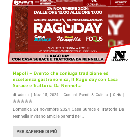
Napoli – Evento che coniuga tradizione ed
eccellenza gastronomica, Il Ragù day con Casa
Surace e Trattoria Da Nennella
di
admin
|
Nov 15, 2024
|
Comuni
,
Eventi & Cultura
|
0
|
Domenica 24 novembre 2024 Casa Surace e Trattoria Da
Nennella invitano amici e parenti nei...
PER SAPERNE DI PIÙ