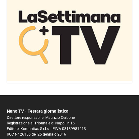
Nano TV - Testata giornalistica
Direttore responsabile: Maurizio Cerbone
Registrazione al Tribunale di Napoli n.16
Editore: Komunitas S.r.l.s. - P.IVA 08189981213
ROC N° 26156 del 25 gennaio 2016