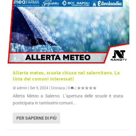
Allerta meteo, scuole chiuse nel salernitano. La
lista dei comuni interessati
di
admin
|
Set 9, 2024
|
Cronaca
|
0
|
Allerta Meteo a Salerno. L’apertura delle scuole è stata
posticipata in tantissimi comuni...
PER SAPERNE DI PIÙ