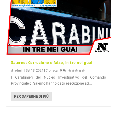
Salerno: Corruzione e falso, in tre nei guai
di
admin
|
Set 13, 2024
|
Cronaca
|
0
|
I Carabinieri del Nucleo Investigativo del Comando
Provinciale di Salerno hanno dato esecuzione ad...
PER SAPERNE DI PIÙ