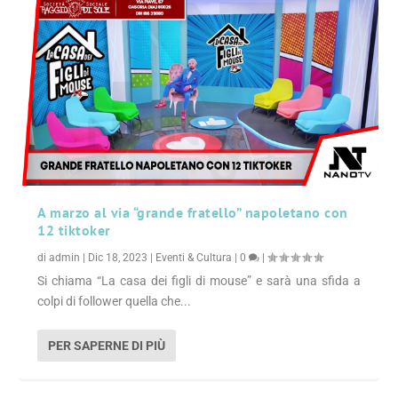
A marzo al via “grande fratello” napoletano con
12 tiktoker
di
admin
|
Dic 18, 2023
|
Eventi & Cultura
|
0
|
Si chiama “La casa dei figli di mouse” e sarà una sfida a
colpi di follower quella che...
PER SAPERNE DI PIÙ