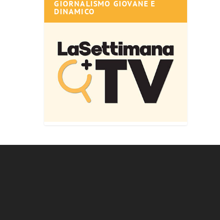
GIORNALISMO GIOVANE E
DINAMICO