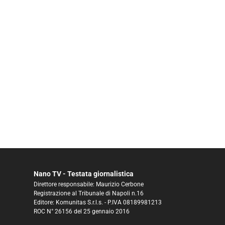
Nano TV - Testata giornalistica
Direttore responsabile: Maurizio Cerbone
Registrazione al Tribunale di Napoli n.16
Editore: Komunitas S.r.l.s. - P.IVA 08189981213
ROC N° 26156 del 25 gennaio 2016