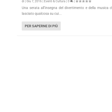
di
|
Giu 7, 2016
|
Eventi & Cultura
|
0
|
Una serata all’insegna del divertimento e della musica 
lasciato qualcosa su cui...
PER SAPERNE DI PIÙ