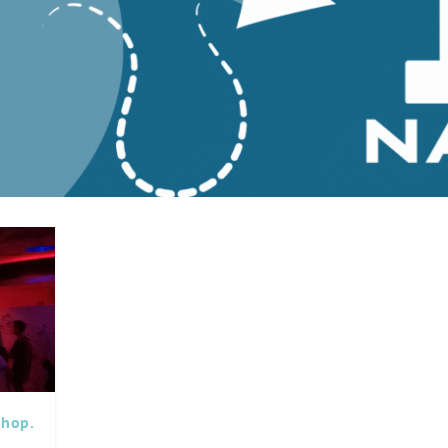
-hop.