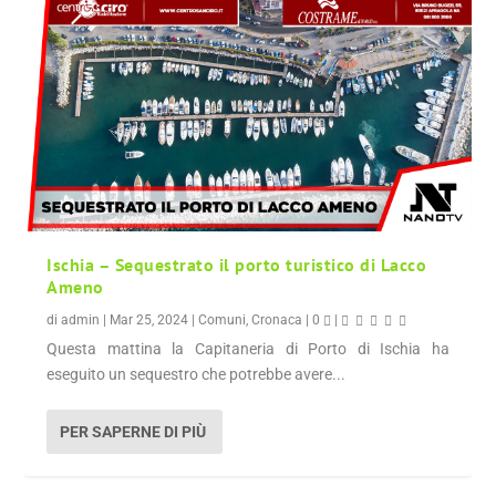
Ischia – Sequestrato il porto turistico di Lacco
Ameno
di
admin
|
Mar 25, 2024
|
Comuni
,
Cronaca
|
0
|
Questa mattina la Capitaneria di Porto di Ischia ha
eseguito un sequestro che potrebbe avere...
PER SAPERNE DI PIÙ