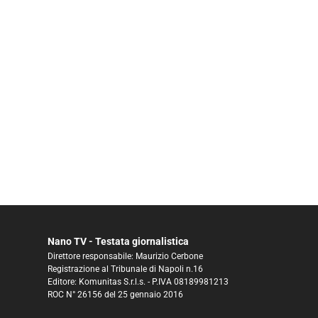
Nano TV - Testata giornalistica
Direttore responsabile: Maurizio Cerbone
Registrazione al Tribunale di Napoli n.16
Editore: Komunitas S.r.l.s. - P.IVA 08189981213
ROC N° 26156 del 25 gennaio 2016