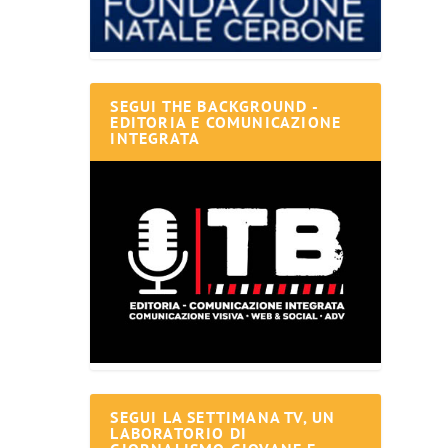
SEGUI THE BACKGROUND -
EDITORIA E COMUNICAZIONE
INTEGRATA
SEGUI LA SETTIMANA TV, UN
LABORATORIO DI