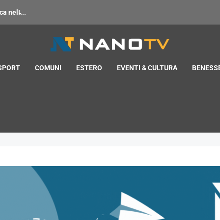
 nell̵...
 SPORT
COMUNI
ESTERO
EVENTI & CULTURA
BENESSE