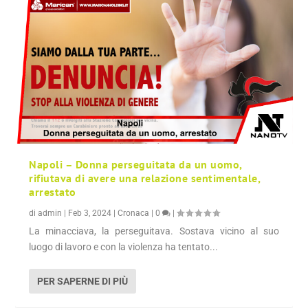
Napoli – Donna perseguitata da un uomo,
rifiutava di avere una relazione sentimentale,
arrestato
di
admin
|
Feb 3, 2024
|
Cronaca
|
0
|
La minacciava, la perseguitava. Sostava vicino al suo
luogo di lavoro e con la violenza ha tentato...
PER SAPERNE DI PIÙ