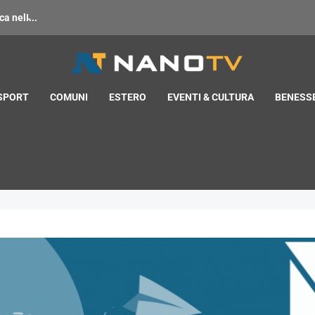
 nell̵...
 SPORT
COMUNI
ESTERO
EVENTI & CULTURA
BENESSE