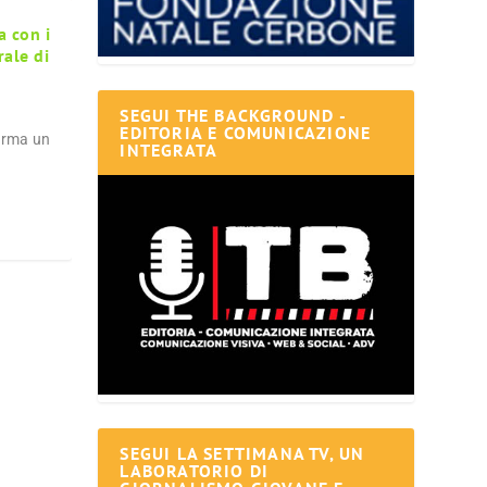
a con i
rale di
SEGUI THE BACKGROUND -
EDITORIA E COMUNICAZIONE
firma un
INTEGRATA
SEGUI LA SETTIMANA TV, UN
LABORATORIO DI