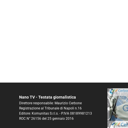
Nano TV - Testata giornalistica
Direttore responsabile: Maurizio Cerbone
Registrazione al Tribunale di Napoli n.16
Editore: Komunitas S.r.l.s. - P.IVA 08189981213
ROC N° 26156 del 25 gennaio 2016