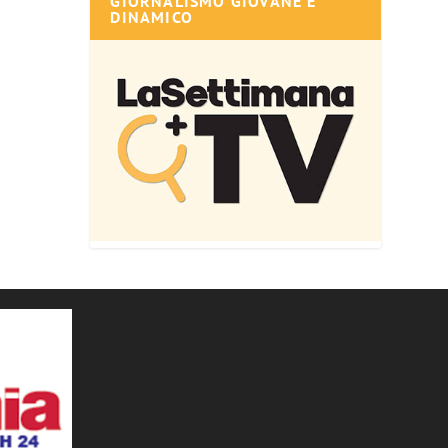
GIORNALISMO GIOVANE E
DINAMICO