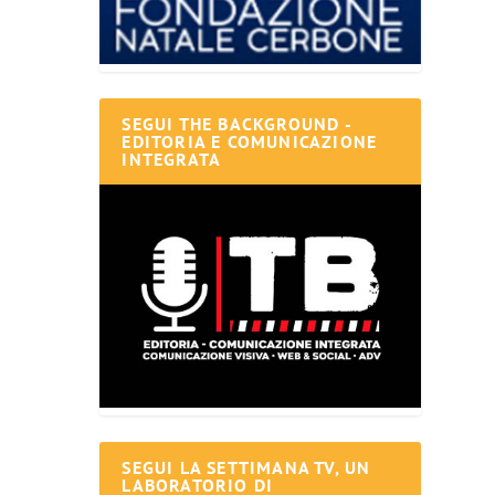
SEGUI THE BACKGROUND -
EDITORIA E COMUNICAZIONE
INTEGRATA
SEGUI LA SETTIMANA TV, UN
LABORATORIO DI