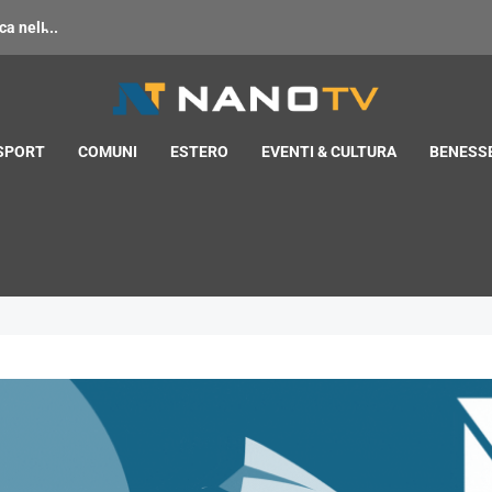
 nell̵...
 SPORT
COMUNI
ESTERO
EVENTI & CULTURA
BENESSE