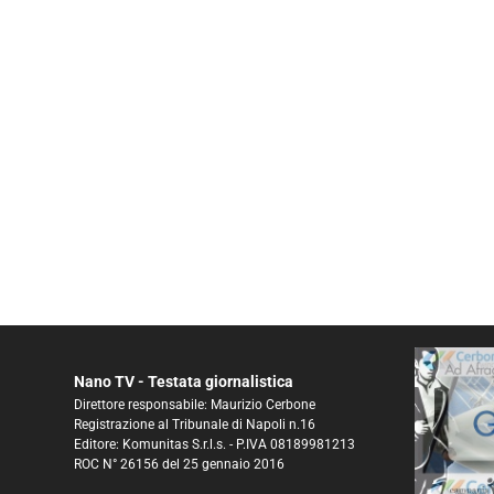
Nano TV - Testata giornalistica
Direttore responsabile: Maurizio Cerbone
Registrazione al Tribunale di Napoli n.16
Editore: Komunitas S.r.l.s. - P.IVA 08189981213
ROC N° 26156 del 25 gennaio 2016