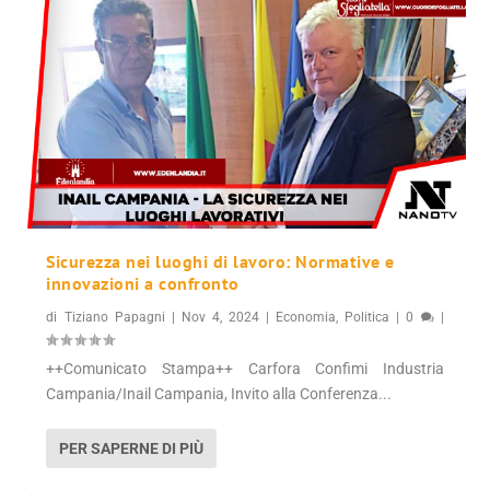
Sicurezza nei luoghi di lavoro: Normative e
innovazioni a confronto
di
Tiziano Papagni
|
Nov 4, 2024
|
Economia
,
Politica
|
0
|
++Comunicato Stampa++ Carfora Confimi Industria
Campania/Inail Campania, Invito alla Conferenza...
PER SAPERNE DI PIÙ