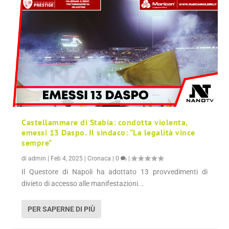
Castellammare di Stabia: condotta violenta,
emessi 13 Daspo. Il sindaco: “La legalità vince
sempre”
di
admin
|
Feb 4, 2025
|
Cronaca
|
0
|
Il Questore di Napoli ha adottato 13 provvedimenti di
divieto di accesso alle manifestazioni...
PER SAPERNE DI PIÙ