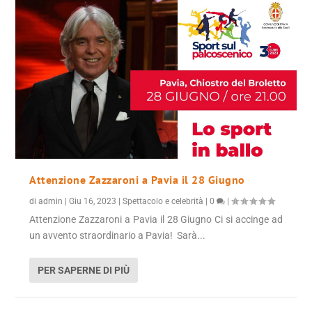
Attenzione Zazzaroni a Pavia il 28 Giugno
di
admin
|
Giu 16, 2023
|
Spettacolo e celebrità
|
0
|
Attenzione Zazzaroni a Pavia il 28 Giugno Ci si accinge ad
un avvento straordinario a Pavia! Sarà...
PER SAPERNE DI PIÙ