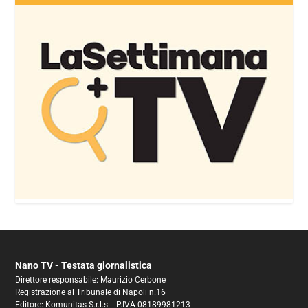
Nano TV - Testata giornalistica
Direttore responsabile: Maurizio Cerbone
Registrazione al Tribunale di Napoli n.16
Editore: Komunitas S.r.l.s. - P.IVA 08189981213