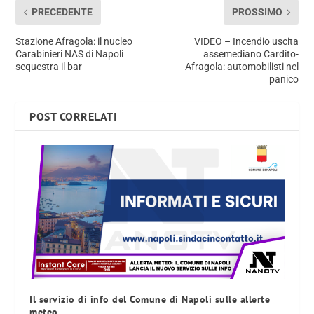
PRECEDENTE
PROSSIMO
Stazione Afragola: il nucleo
VIDEO – Incendio uscita
Carabinieri NAS di Napoli
assemediano Cardito-
sequestra il bar
Afragola: automobilisti nel
panico
POST CORRELATI
Il servizio di info del Comune di Napoli sulle allerte
meteo