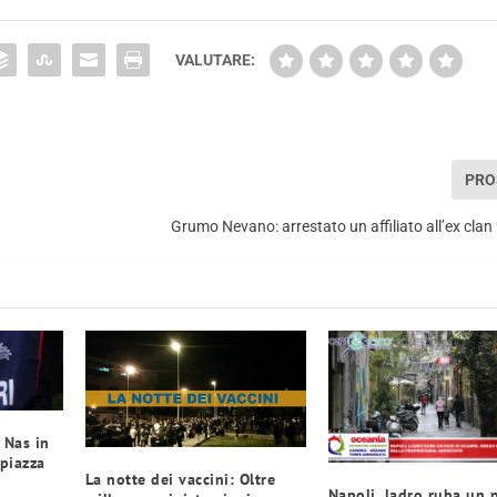
VALUTARE:
PRO
Grumo Nevano: arrestato un affiliato all’ex clan
 Nas in
piazza
La notte dei vaccini: Oltre
Napoli, ladro ruba un 