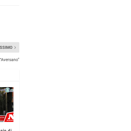
SSIMO
 “Aversano”
paio di