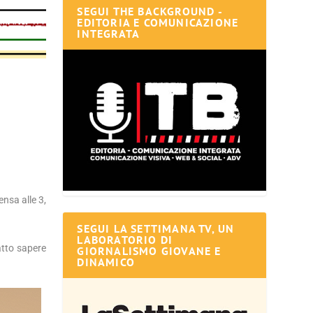
SEGUI THE BACKGROUND -
EDITORIA E COMUNICAZIONE
INTEGRATA
ensa alle 3,
SEGUI LA SETTIMANA TV, UN
LABORATORIO DI
tto sapere
GIORNALISMO GIOVANE E
DINAMICO