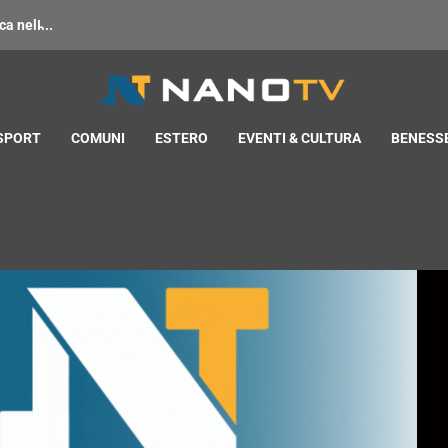
 nell̵...
 SPORT
COMUNI
ESTERO
EVENTI & CULTURA
BENESSE