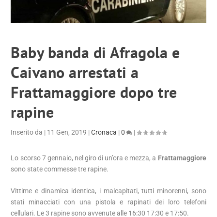
Baby banda di Afragola e
Caivano arrestati a
Frattamaggiore dopo tre
rapine
Inserito da
|
11 Gen, 2019
|
Cronaca
|
0
|
Lo scorso 7 gennaio, nel giro di un’ora e mezza, a
Frattamaggiore
sono state commesse tre rapine.
Vittime e dinamica identica, i malcapitati, tutti minorenni, sono
stati minacciati con una pistola e rapinati dei loro telefoni
cellulari. Le 3 rapine sono avvenute alle 16:30 17:30 e 17:50.