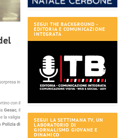
SEGUI THE BACKGROUND -
EDITORIA E COMUNICAZIONE
INTEGRATA
del
sorpresa in
rtino con il
lla
Gesac
, il
 la valigia
SEGUI LA SETTIMANA TV, UN
LABORATORIO DI
la
Polizia di
GIORNALISMO GIOVANE E
DINAMICO