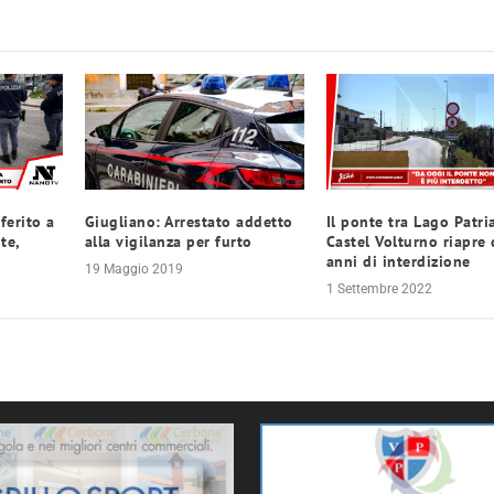
ferito a
Giugliano: Arrestato addetto
Il ponte tra Lago Patri
te,
alla vigilanza per furto
Castel Volturno riapre
anni di interdizione
19 Maggio 2019
1 Settembre 2022