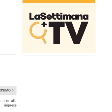
SSIMO
amenti alla
imprese