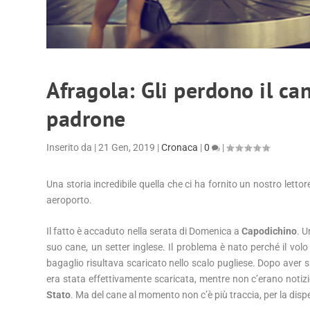
Afragola: Gli perdono il ca
padrone
Inserito da
|
21 Gen, 2019
|
Cronaca
|
0
|
Una storia incredibile quella che ci ha fornito un nostro lettor
aeroporto.
Il fatto è accaduto nella serata di Domenica a
Capodichino
. U
suo cane, un setter inglese. Il problema è nato perché il vol
bagaglio risultava scaricato nello scalo pugliese. Dopo aver s
era stata effettivamente scaricata, mentre non c’erano notiz
Stato
. Ma del cane al momento non c’è più traccia, per la dis