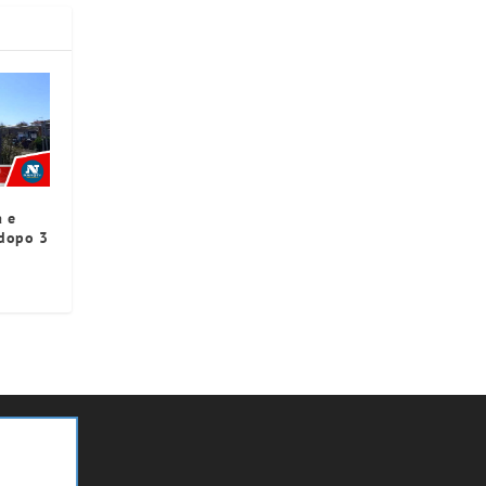
a e
 dopo 3