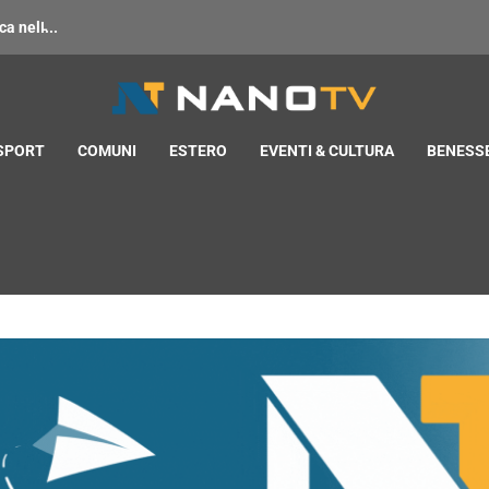
 nell̵...
 SPORT
COMUNI
ESTERO
EVENTI & CULTURA
BENESSE