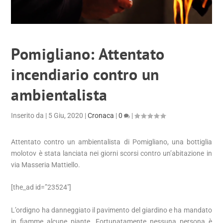
Pomigliano: Attentato
incendiario contro un
ambientalista
Inserito da
|
5 Giu, 2020
|
Cronaca
|
0
|
Attentato contro un ambientalista di Pomigliano, una bottiglia
molotov è stata lanciata nei giorni scorsi contro un’abitazione in
via Masseria Mattiello.
[the_ad id=”23524″]
L’ordigno ha danneggiato il pavimento del giardino e ha mandato
in fiamme alcune piante. Fortunatamente nessuna persona è