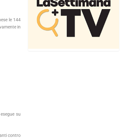
nese le 144
ivamente in
e esegue su
.
danti contro