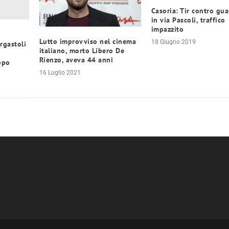
Casoria: Tir contro gua
in via Pascoli, traffico
impazzito
Lutto improvviso nel cinema
18 Giugno 2019
rgastoli
italiano, morto Libero De
Rienzo, aveva 44 anni
ippo
16 Luglio 2021