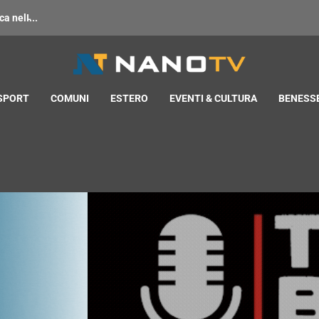
 nell̵...
 SPORT
COMUNI
ESTERO
EVENTI & CULTURA
BENESSE