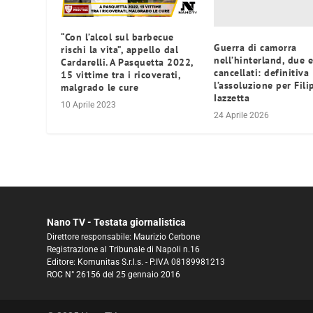
“Con l’alcol sul barbecue
Guerra di camorra
rischi la vita”, appello dal
nell’hinterland, due e
Cardarelli. A Pasquetta 2022,
cancellati: definitiva
15 vittime tra i ricoverati,
l’assoluzione per Fil
malgrado le cure
Iazzetta
10 Aprile 2023
24 Aprile 2026
Nano TV - Testata giornalistica
Direttore responsabile: Maurizio Cerbone
Registrazione al Tribunale di Napoli n.16
Editore: Komunitas S.r.l.s. - P.IVA 08189981213
ROC N° 26156 del 25 gennaio 2016