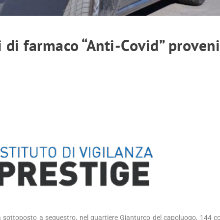
 di farmaco “Anti-Covid” proven
a sottoposto a sequestro, nel quartiere Gianturco del capoluogo, 144 co