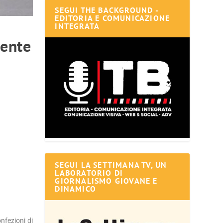
SEGUI THE BACKGROUND -
EDITORIA E COMUNICAZIONE
INTEGRATA
iente
SEGUI LA SETTIMANA TV, UN
LABORATORIO DI
GIORNALISMO GIOVANE E
DINAMICO
nfezioni di