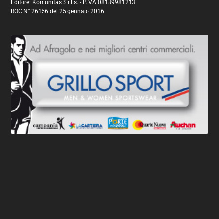
Editore: Komunitas S.r.l.s. - P.IVA 08189981213
ROC N° 26156 del 25 gennaio 2016