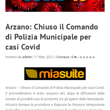
Arzano: Chiuso il Comando
di Polizia Municipale per
casi Covid
Inserito da
admin
|
17 Mar, 2021
|
Cronaca
|
0
|
Arzano – Chiuso il Comando di Polizia Municipale, per casi Covid.
Il provvedimento è stato assunto ieri, dopo la diffusione della
notizia di possibili casi di positività tra gli agenti della Municipale.
Attuata dunque la procedura e disposta la chiusura temporanea