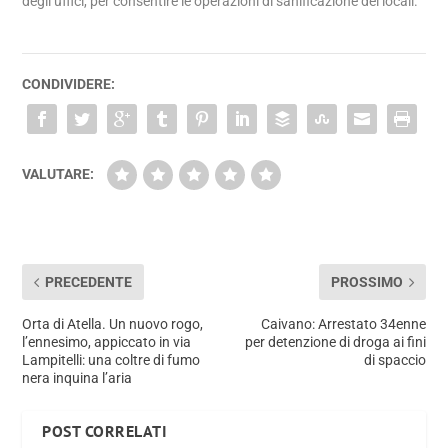
degli uffici, per consentire le operazioni di sanificazione dei locali.
CONDIVIDERE:
VALUTARE:
PRECEDENTE
PROSSIMO
Orta di Atella. Un nuovo rogo,
Caivano: Arrestato 34enne
l’ennesimo, appiccato in via
per detenzione di droga ai fini
Lampitelli: una coltre di fumo
di spaccio
nera inquina l’aria
POST CORRELATI