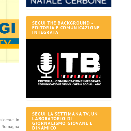
SEGUI THE BACKGROUND -
EDITORIA E COMUNICAZIONE
INTEGRATA
SEGUI LA SETTIMANA TV, UN
LABORATORIO DI
sidente. In
GIORNALISMO GIOVANE E
lia Romagna
DINAMICO