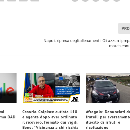
PRO
Napoli: ripresa degli allenamenti. Gli azzurri prep
match cont
mi
Casoria. Colpisce autista 118
Afragola: Denunciati d
orma DAD
e agente dopo aver ordinato
fratelli per sversament
il ricovero, fermato dai vigili.
illecito di rifiuti e
Bene: “Vicinanza a chi rischia
ricettazione