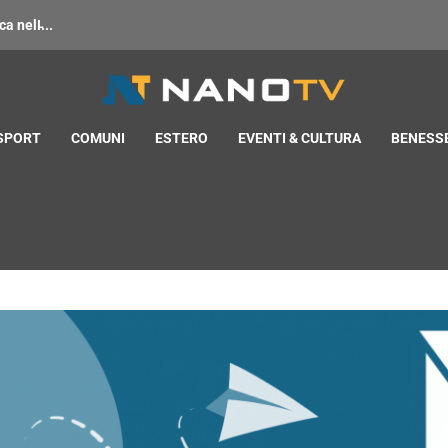
 nell̵...
 SPORT
COMUNI
ESTERO
EVENTI & CULTURA
BENESSE