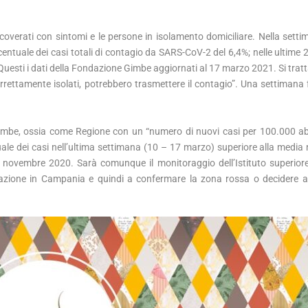
icoverati con sintomi e le persone in isolamento domiciliare. Nella sett
tuale dei casi totali di contagio da SARS-CoV-2 del 6,4%; nelle ultime 
i. Questi i dati della Fondazione Gimbe aggiornati al 17 marzo 2021. Si tra
rrettamente isolati, potrebbero trasmettere il contagio”. Una settimana fa
Gimbe, ossia come Regione con un “numero di nuovi casi per 100.000 abi
ale dei casi nell’ultima settimana (10 – 17 marzo) superiore alla media 
 novembre 2020. Sarà comunque il monitoraggio dell’Istituto superiore
tuazione in Campania e quindi a confermare la zona rossa o decidere al