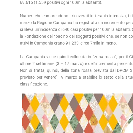
69.615 (1.559 positivi ogni 100mila abitanti).
Numeri che comprendono i ricoverati in terapia intensiva, i r
marzo la Regione Campania ha registrato un incremento percen
si rileva un’incidenza di 640 casi positivi per 100mila abitant
la Fondazione del “bacino dei soggetti positivi che, se non co
attivi in Campania erano 91.233, circa 7mila in meno.
La Campania viene quindi collocata in “zona rossa”, per il 
ultime 2 settimane (3 – 17 marzo) e dell’incremento percentu
Non si tratta, quindi, della zona rossa prevista dal DPCM 3
previsto per venerdì 19 marzo a stabilire lo stato della si
classificazione.