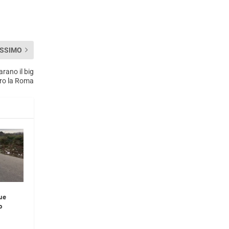
SSIMO
arano il big
ro la Roma
ue
o