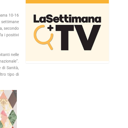
imana 10-16
2 settimane
tta, secondo
 i positivi
tanti nelle
nazionale”.
 di Sanità,
tro tipo di