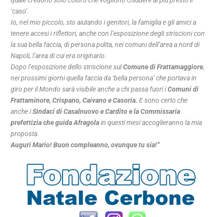
quale credono solo coloro che vogliono chiudere al più presto il
‘caso’.
Io, nel mio piccolo, sto aiutando i genitori, la famiglia e gli amici a
tenere accesi i riflettori, anche con l’esposizione degli striscioni con
la sua bella faccia, di persona pulita, nei comuni dell’area a nord di
Napoli, l’area di cui era originario.
Dopo l’esposizione dello striscione sul
Comune di Frattamaggiore
,
nei prossimi giorni quella faccia da ‘bella persona’ che portava in
giro per il Mondo sarà visibile anche a chi passa fuori i
Comuni di
Frattaminore, Crispano, Caivano e Casoria.
E sono certo che
anche i
Sindaci di Casalnuovo e Cardito e la Commissaria
prefettizia che guida Afragola
in questi mesi accoglieranno la mia
proposta.
Auguri Mario! Buon compleanno, ovunque tu sia!”