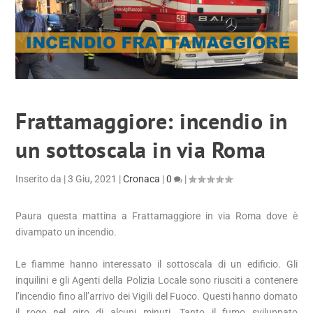
Frattamaggiore: incendio in
un sottoscala in via Roma
Inserito da
|
3 Giu, 2021
|
Cronaca
|
0
|
Paura questa mattina a Frattamaggiore in via Roma dove è
divampato un incendio.
Le fiamme hanno interessato il sottoscala di un edificio. Gli
inquilini e gli Agenti della Polizia Locale sono riusciti a contenere
l’incendio fino all’arrivo dei Vigili del Fuoco. Questi hanno domato
il rogo nel giro di alcuni minuti. Tanto il fumo sviluppato