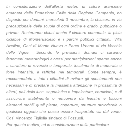
In considerazione dell’allerta meteo di colore arancione
emanata della Protezione Civile della Regione Campania, ho
disposto per domani, mercoledì 3 novembre, la chiusura in via
precauzionale delle scuole di ogni ordine e grado, pubbliche o
private. Resteranno chiusi anche il cimitero comunale, la pista
ciclabile di Monterusciello e i parchi pubblici cittadini: Villa
Avellino, Oasi di Monte Nuovo e Parco Urbano di via Vecchia
delle Vigne. Secondo le previsioni, domani ci saranno
fenomeni meteorologici avversi per precipitazioni sparse anche
a carattere di rovescio e temporale, localmente di moderata o
forte intensità, e raffiche nei temporali. Come sempre, è
raccomandato a tutti i cittadini di evitare gli spostamenti non
necessari e di prestare la massima attenzione in prossimità di
alberi, pali della luce, segnaletica o impalcature, cornicioni, e di
assicurare stabilmente o rimuovere da finestre e balconi
elementi mobili quali piante, coperture, strutture provvisorie o
qualsiasi oggetto che possa essere trasportato via dal vento
.
Così Vincenzo Figliolia sindaco di Pozzuoli.
Per questo motivo, ed in considerazione della particolare