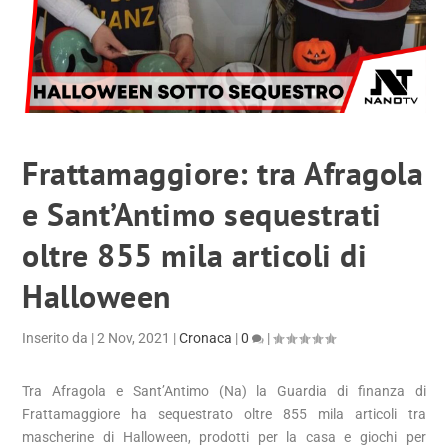
Frattamaggiore: tra Afragola
e Sant’Antimo sequestrati
oltre 855 mila articoli di
Halloween
Inserito da
|
2 Nov, 2021
|
Cronaca
|
0
|
Tra Afragola e Sant’Antimo (Na) la Guardia di finanza di
Frattamaggiore ha sequestrato oltre 855 mila articoli tra
mascherine di Halloween, prodotti per la casa e giochi per