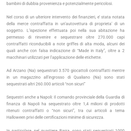
bambini di dubbia provenienza e potenzialmente pericolosi.
Nel corso di un ulteriore intervento dei finanzieri, e’ stata notata
della merce contraffatta in un’autovettura di proprieta’ di un
soggetto. L’ispezione effettuata poi nella sua abitazione ha
permesso di rinvenire e sequestrare oltre 270.000 capi
contraffatti riconducibili a note griffes di alta moda, alcuni dei
quali anche con falsa indicazione di “Made in Italy”, oltre a 2
macchinari utilizzati per l’applicazione delle etichette.
Ad Arzano (Na) sequestrati 3.570 giocattoli contraffatti mentre
in un magazzino all’ingrosso di Qualiano (Na) sono stati
sequestrati altri 260.000 articoli “non sicuri”
Sequestri anche a Napoli: Il comando provinciale della Guardia di
finanza di Napoli ha sequestrato oltre 1,4 milioni di prodotti
ritenuti contraffatti o “non sicuri”, tra cui articoli a tema
Halloween privi delle certificazioni minime di sicurezza.
In particolare, nel quartiere Barra, sono stati sequestrati 1000