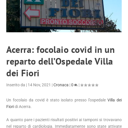
Acerra: focolaio covid in un
reparto dell’Ospedale Villa
dei Fiori
Inserito da
|
14 Nov, 2021
|
Cronaca
|
0
|
Un focolaio da covid è stato isolato presso l’ospedale
Villa dei
Fiori
di Acerra.
A quanto pare i pazienti risultati positivi ai tamponi si trovavano
nel reparto di cardiologia. Immediatamente sono state attivate