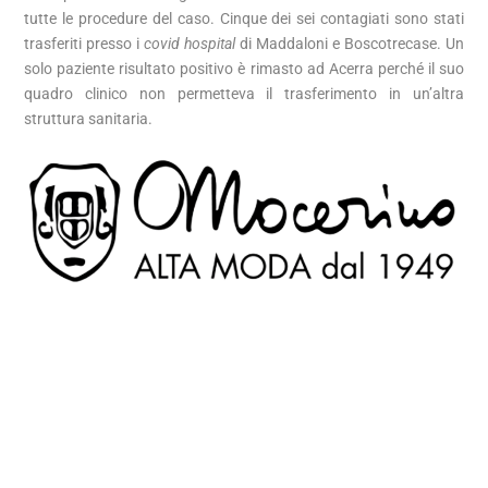
tutte le procedure del caso. Cinque dei sei contagiati sono stati
trasferiti presso i
covid hospital
di Maddaloni e Boscotrecase. Un
solo paziente risultato positivo è rimasto ad Acerra perché il suo
quadro clinico non permetteva il trasferimento in un’altra
struttura sanitaria.
A quanto pare i pazienti risultati positivi ai tamponi si trovavano
nel reparto di cardiologia. Immediatamente sono state attivate
tutte le procedure del caso. Cinque dei sei contagiati sono stati
trasferiti presso i
covid hospital
di Maddaloni e Boscotrecase. Un
solo paziente risultato positivo è rimasto ad Acerra perché il suo
quadro clinico non permetteva il trasferimento in un’altra
struttura sanitaria.