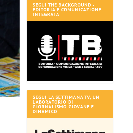
SEGUI THE BACKGROUND -
EDITORIA E COMUNICAZIONE
INTEGRATA
SEGUI LA SETTIMANA TV, UN
LABORATORIO DI
GIORNALISMO GIOVANE E
DINAMICO
a