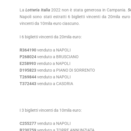
La
Lotteria Italia
2022 non è stata generosa in Campania.
5
Napoli sono stati estratti 6 biglietti vincenti da 20mila euro 
vincenti da 10mila euro ciascuno.
I 6 biglietti vincenti da 20mila euro:
R364190
venduto a NAPOLI
P268024
venduto a BRUSCIANO
E258993
venduto a NAPOLI
D195823
venduto a PIANO DI SORRENTO
T269844
venduto a NAPOLI
T372443
venduto a CASORIA
I 3 biglietti vincenti da 10mila euro:
C255277
venduto a NAPOLI
B230759
venduto a TORRE ANNUNZIATA