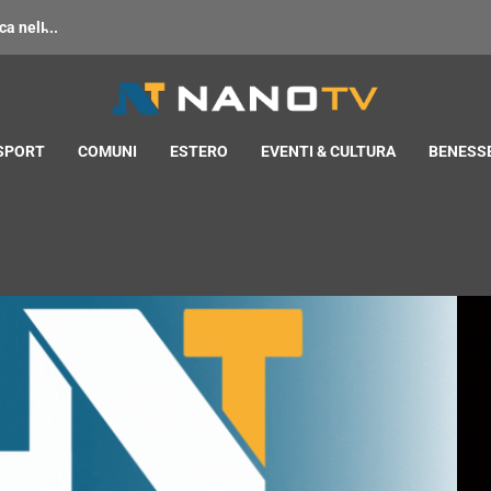
 nell̵...
 SPORT
COMUNI
ESTERO
EVENTI & CULTURA
BENESSE