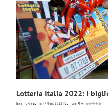
Lotteria Italia 2022: I bigl
Inserito da
admin
|
7 Gen, 2022
|
Comuni
|
0
|