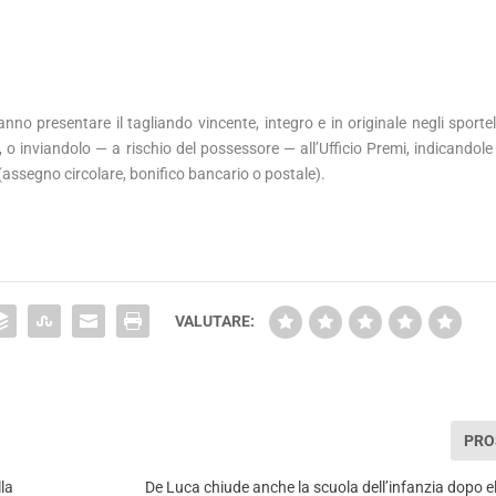
ranno presentare il tagliando vincente, integro e in originale negli sporte
, o inviandolo — a rischio del possessore — all’Ufficio Premi, indicandole 
 (assegno circolare, bonifico bancario o postale).
lotteria italia
VALUTARE:
PRO
lla
De Luca chiude anche la scuola dell’infanzia dopo e