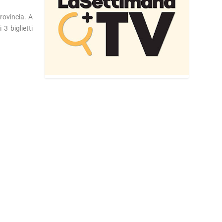
rovincia. A
 3 biglietti