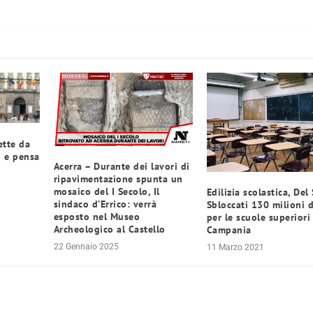
ette da
o e pensa
Acerra – Durante dei lavori di
ripavimentazione spunta un
mosaico del I Secolo, Il
Edilizia scolastica, Del 
sindaco d’Errico: verrà
Sbloccati 130 milioni 
esposto nel Museo
per le scuole superiori
Archeologico al Castello
Campania
22 Gennaio 2025
11 Marzo 2021