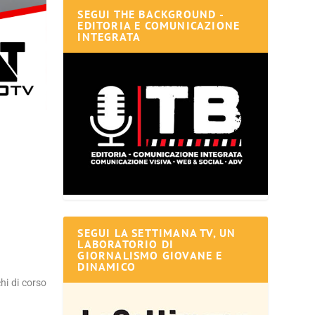
SEGUI THE BACKGROUND -
EDITORIA E COMUNICAZIONE
INTEGRATA
SEGUI LA SETTIMANA TV, UN
LABORATORIO DI
GIORNALISMO GIOVANE E
DINAMICO
hi di corso