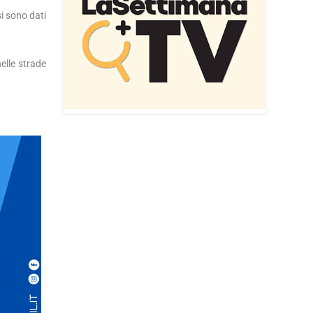
si sono dati
elle strade