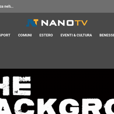
 nell̵...
 SPORT
COMUNI
ESTERO
EVENTI & CULTURA
BENESSE