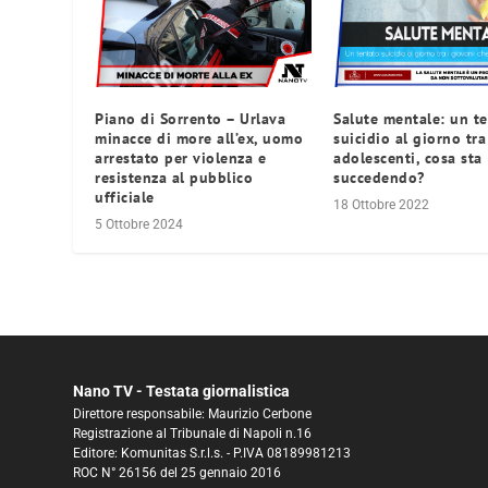
Piano di Sorrento – Urlava
Salute mentale: un t
minacce di more all’ex, uomo
suicidio al giorno tra
arrestato per violenza e
adolescenti, cosa sta
resistenza al pubblico
succedendo?
ufficiale
18 Ottobre 2022
5 Ottobre 2024
Nano TV - Testata giornalistica
Direttore responsabile: Maurizio Cerbone
Registrazione al Tribunale di Napoli n.16
Editore: Komunitas S.r.l.s. - P.IVA 08189981213
ROC N° 26156 del 25 gennaio 2016