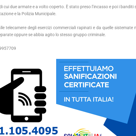
 cui due armate e a volto coperto. È stato preso l’incasso e poi i banditi 
stazione e la Polizia Municipale.
alle telecamere degli esercizi commerciali rapinati e da quelle sistemate n
 separate oppure se abbia agito lo stesso gruppo criminale.
99957709