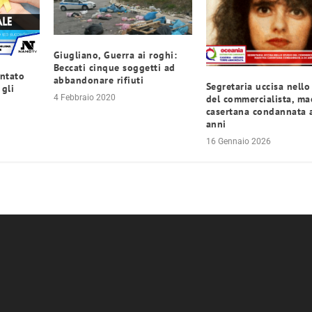
Giugliano, Guerra ai roghi:
Beccati cinque soggetti ad
entato
abbandonare rifiuti
Segretaria uccisa nello
 gli
del commercialista, ma
4 Febbraio 2020
casertana condannata 
anni
16 Gennaio 2026