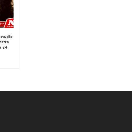
 studio
estra
a 24