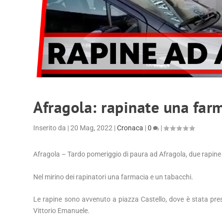
Afragola: rapinate una far
Inserito da
|
20 Mag, 2022
|
Cronaca
|
0
|
Afragola – Tardo pomeriggio di paura ad Afragola, due rapine s
Nel mirino dei rapinatori una farmacia e un tabacchi.
Le rapine sono avvenuto a piazza Castello, dove è stata pres
Vittorio Emanuele.