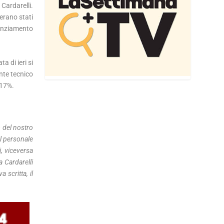
Cardarelli.
 erano stati
tenziamento
a di ieri si
nte tecnico
 17%.
 del nostro
l personale
i, viceversa
a Cardarelli
 scritta, il