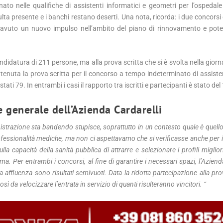
ato nelle qualifiche di assistenti informatici e geometri per l’ospedale 
isulta presente e i banchi restano deserti. Una nota, ricorda: i due concorsi
no avuto un nuovo impulso nell’ambito del piano di rinnovamento e po
didatura di 211 persone, ma alla prova scritta che si è svolta nella giornat
 è tenuta la prova scritta per il concorso a tempo indeterminato di assiste
tati 79. In entrambi i casi il rapporto tra iscritti e partecipanti è stato del
e generale dell’Azienda Cardarelli
trazione sta bandendo stupisce, soprattutto in un contesto quale è quello
ofessionalità mediche, ma non ci aspettavamo che si verificasse anche per i
a capacità della sanità pubblica di attrarre e selezionare i profili miglior
. Per entrambi i concorsi, al fine di garantire i necessari spazi, l’Aziend
 affluenza sono risultati semivuoti. Data la ridotta partecipazione alla prova
 da velocizzare l’entrata in servizio di quanti risulteranno vincitori. “