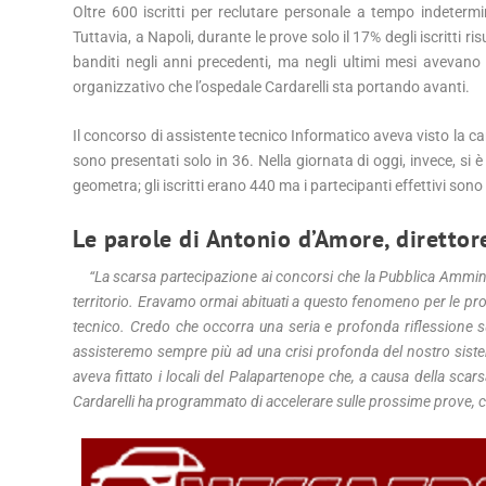
Oltre 600 iscritti per reclutare personale a tempo indetermin
Tuttavia, a Napoli, durante le prove solo il 17% degli iscritti r
banditi negli anni precedenti, ma negli ultimi mesi aveva
organizzativo che l’ospedale Cardarelli sta portando avanti.
Il concorso di assistente tecnico Informatico aveva visto la can
sono presentati solo in 36. Nella giornata di oggi, invece, si
geometra; gli iscritti erano 440 ma i partecipanti effettivi sono s
Le parole di Antonio d’Amore, direttor
“La scarsa partecipazione ai concorsi che la Pubblica Amminis
territorio. Eravamo ormai abituati a questo fenomeno per le pr
tecnico. Credo che occorra una seria e profonda riflessione sull
assisteremo sempre più ad una crisi profonda del nostro sistema
aveva fittato i locali del Palapartenope che, a causa della scarsa
Cardarelli ha programmato di accelerare sulle prossime prove, così