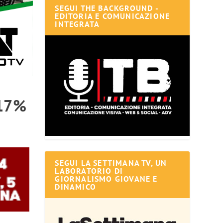
SEGUI THE BACKGROUND -
EDITORIA E COMUNICAZIONE
INTEGRATA
 17%
SEGUI LA SETTIMANA TV, UN
LABORATORIO DI
GIORNALISMO GIOVANE E
DINAMICO