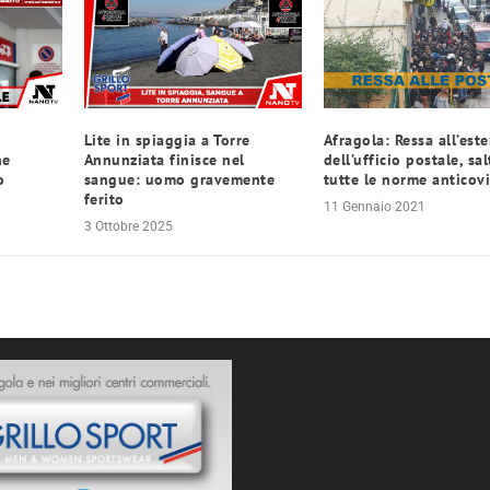
Lite in spiaggia a Torre
Afragola: Ressa all’est
ne
Annunziata finisce nel
dell’ufficio postale, sal
o
sangue: uomo gravemente
tutte le norme anticov
ferito
11 Gennaio 2021
3 Ottobre 2025