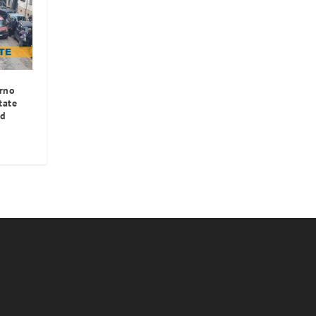
erno
tate
id