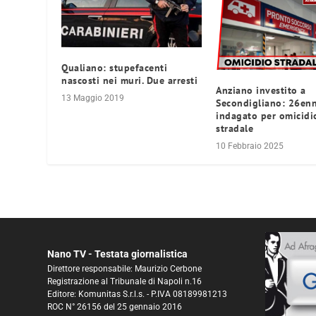
Qualiano: stupefacenti
nascosti nei muri. Due arresti
Anziano investito a
13 Maggio 2019
Secondigliano: 26en
indagato per omicidi
stradale
10 Febbraio 2025
Nano TV - Testata giornalistica
Direttore responsabile: Maurizio Cerbone
Registrazione al Tribunale di Napoli n.16
Editore: Komunitas S.r.l.s. - P.IVA 08189981213
ROC N° 26156 del 25 gennaio 2016