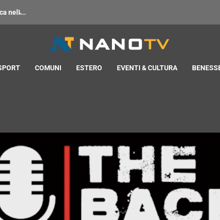
 nell̵...
 SPORT
COMUNI
ESTERO
EVENTI & CULTURA
BENESSE