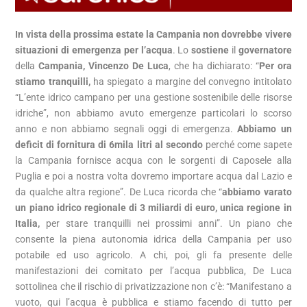
In vista della prossima estate la Campania non dovrebbe vivere
situazioni di emergenza per l’acqua
. Lo
sostiene
il
governatore
della
Campania, Vincenzo De Luca
, che ha dichiarato: “
Per ora
stiamo tranquilli,
ha spiegato a margine del convegno intitolato
“L’ente idrico campano per una gestione sostenibile delle risorse
idriche”, non abbiamo avuto emergenze particolari lo scorso
anno e non abbiamo segnali oggi di emergenza.
Abbiamo un
deficit di fornitura di 6mila litri al secondo
perché come sapete
la Campania fornisce acqua con le sorgenti di Caposele alla
Puglia e poi a nostra volta dovremo importare acqua dal Lazio e
da qualche altra regione”. De Luca ricorda che “
abbiamo varato
un piano idrico regionale di 3 miliardi di euro, unica regione in
Italia,
per stare tranquilli nei prossimi anni”. Un piano che
consente la piena autonomia idrica della Campania per uso
potabile ed uso agricolo. A chi, poi, gli fa presente delle
manifestazioni dei comitato per l’acqua pubblica, De Luca
sottolinea che il rischio di privatizzazione non c’è: “Manifestano a
vuoto, qui l’acqua è pubblica e stiamo facendo di tutto per