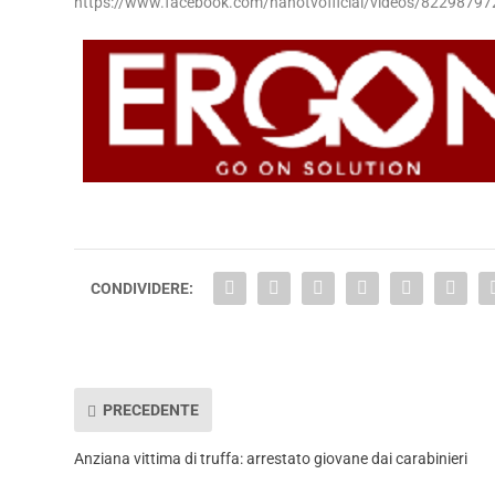
https://www.facebook.com/nanotvofficial/videos/8229879
CONDIVIDERE:
PRECEDENTE
Anziana vittima di truffa: arrestato giovane dai carabinieri