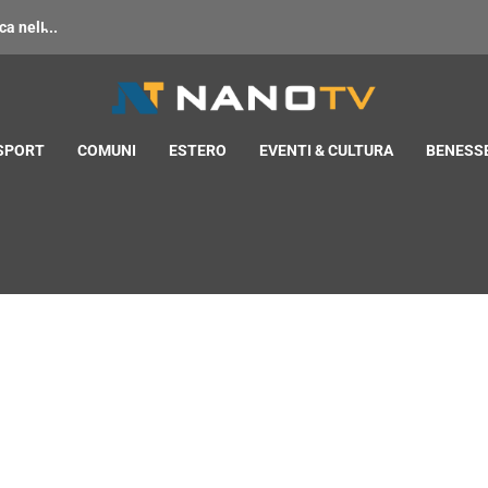
 nell̵...
 SPORT
COMUNI
ESTERO
EVENTI & CULTURA
BENESSE