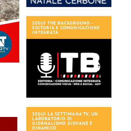
SEGUI THE BACKGROUND -
EDITORIA E COMUNICAZIONE
INTEGRATA
SEGUI LA SETTIMANA TV, UN
LABORATORIO DI
GIORNALISMO GIOVANE E
DINAMICO