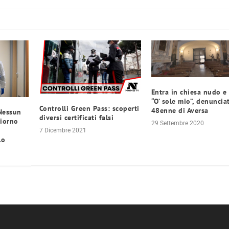
Entra in chiesa nudo e
“O’ sole mio”, denuncia
Controlli Green Pass: scoperti
48enne di Aversa
 Nessun
diversi certificati falsi
giorno
29 Settembre 2020
7 Dicembre 2021
lo