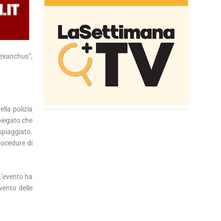
“Hexanchus”,
ella polizia
piegato che
 spiaggiato.
rocedure di
 L’evento ha
vento delle