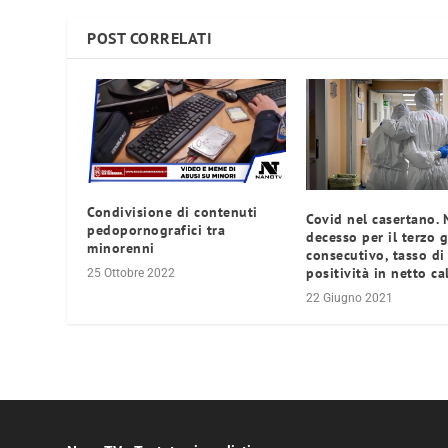
POST CORRELATI
Condivisione di contenuti
Covid nel casertano.
pedopornografici tra
decesso per il terzo 
minorenni
consecutivo, tasso di
positività in netto ca
25 Ottobre 2022
22 Giugno 2021