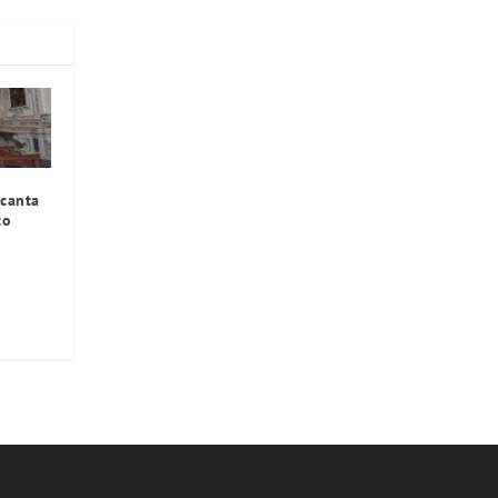
 canta
to