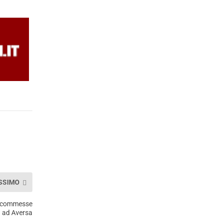
SSIMO
a scommesse
ad Aversa